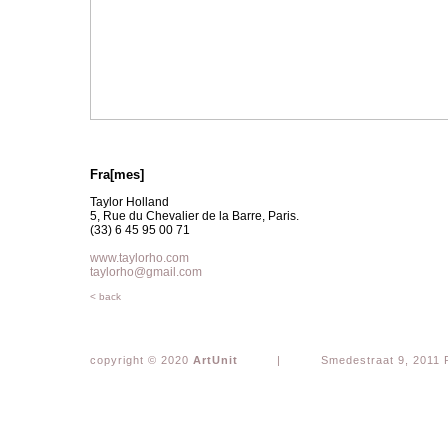
Fra[mes]
Taylor Holland
5, Rue du Chevalier de la Barre, Paris.
(33) 6 45 95 00 71
www.taylorho.com
taylorho@gmail.com
< back
copyright © 2020
ArtUnit
|
Smedestraat 9, 2011 