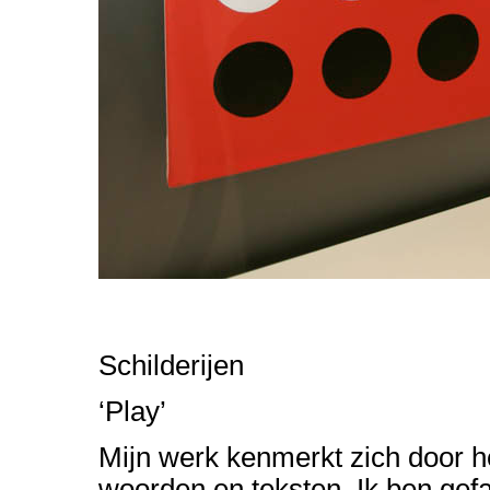
Schilderijen
‘Play’
Mijn werk kenmerkt zich door he
woorden en teksten. Ik ben gef