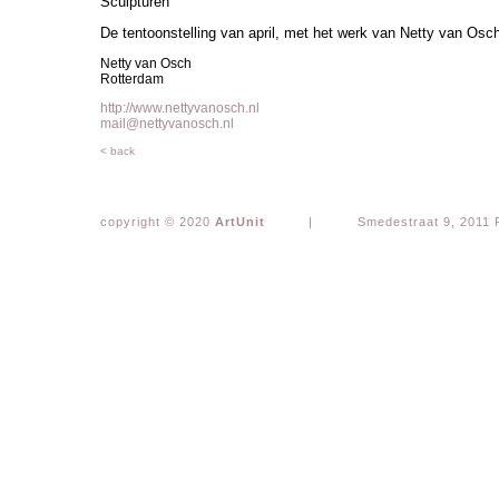
Sculpturen
De tentoonstelling van april, met het werk van Netty van Osc
Netty van Osch
Rotterdam
http://www.nettyvanosch.nl
mail@nettyvanosch.nl
< back
copyright © 2020
ArtUnit
|
Smedestraat 9, 2011 