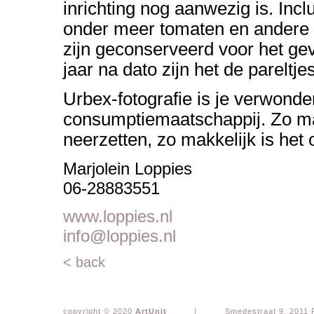
inrichting nog aanwezig is. Inc
onder meer tomaten en andere 
zijn geconserveerd voor het gev
jaar na dato zijn het de pareltje
Urbex-fotografie is je verwond
consumptiemaatschappij. Zo ma
neerzetten, zo makkelijk is he
Marjolein Loppies
06-28883551
www.loppies.nl
info@loppies.nl
< back
copyright © 2020
ArtUnit
|
Smedestraat 9, 2011 