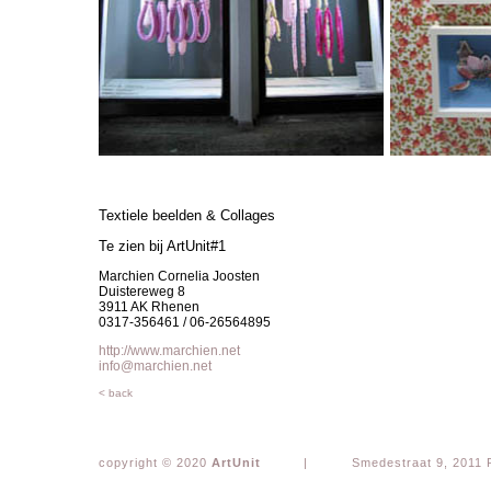
Textiele beelden & Collages
Te zien bij ArtUnit#1
Marchien Cornelia Joosten
Duistereweg 8
3911 AK Rhenen
0317-356461 / 06-26564895
http://www.marchien.net
info@marchien.net
< back
copyright © 2020
ArtUnit
|
Smedestraat 9, 2011 