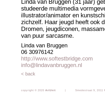
Linda van Bruggen (31 jaar) ge
studeerde multimedia vormgeve
illustrator/animator en kunstschi
zichzelf. Haar jeugd heeft ook 
Dromen, jeugdiconen, massamed
van puur sarcasme.
Linda van Bruggen
06 30976142
http://www.softestbridge.com
info@lindavanbruggen.nl
< back
copyright © 2020
ArtUnit
|
Smedestraat 9, 2011 