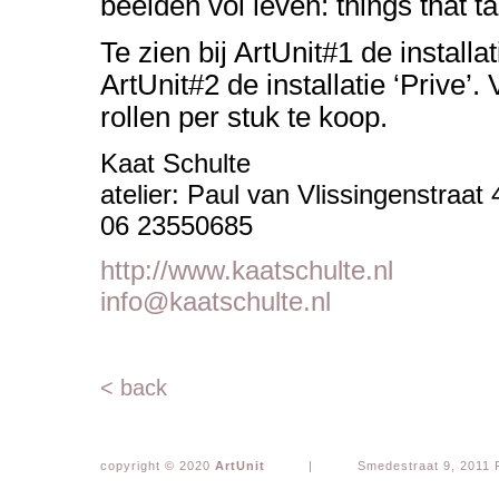
beelden vol leven: things that ta
Te zien bij ArtUnit#1 de installat
ArtUnit#2 de installatie ‘Prive’. 
rollen per stuk te koop.
Kaat Schulte
atelier: Paul van Vlissingenstraa
06 23550685
http://www.kaatschulte.nl
info@kaatschulte.nl
< back
copyright © 2020
ArtUnit
|
Smedestraat 9, 2011 