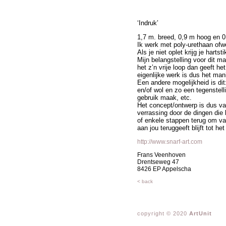
‘Indruk’
1,7 m. breed, 0,9 m hoog en 0
Ik werk met poly-urethaan ofw
Als je niet oplet krijg je hart
Mijn belangstelling voor dit ma
het z’n vrije loop dan geeft het
eigenlijke werk is dus het man
Een andere mogelijkheid is dit
en/of wol en zo een tegenstel
gebruik maak, etc.
Het concept/ontwerp is dus va
verrassing door de dingen die b
of enkele stappen terug om van 
aan jou teruggeeft blijft tot h
http://www.snarf-art.com
Frans Veenhoven
Drentseweg 47
8426 EP Appelscha
< back
copyright © 2020
ArtUnit