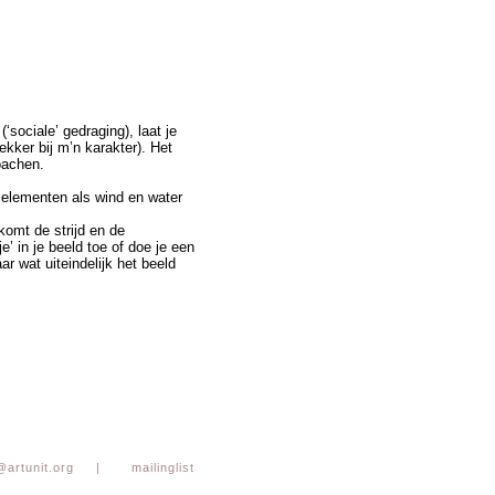
‘sociale’ gedraging), laat je
lekker bij m’n karakter). Het
oachen.
 elementen als wind en water
komt de strijd en de
e’ in je beeld toe of doe je een
ar wat uiteindelijk het beeld
@artunit.org
|
mailinglist