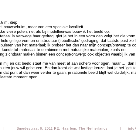
.6 m. diep
el bouwschuim, maar van een speciale kwaliteit.
stikke vieze poten; net als bij modelleerwas bouw ik het beeld op.
teriaal is vanwege haar gedrag: giet je het in een vorm dan volgt het die vorm (
 hele grillige vormen en structuur (‘rebellische’ gedraging, dat laatste past zo 
ipuleren van het materiaal; ik probeer het dan naar mijn concept/ontwerp te c
: kunststof-materiaal te combineren met natuurlijke materialen, zoals riet
ling zichtbaar maken binnen een concept/ontwerp; ook objecten waarbij ik van
n mij en dat beeld staat me van meet af aan scherp voor ogen, maar .... dan 
uiten jouw wil gebeuren. En dan komt de wat lastige keuze: laat je het ‘gelukj
dat punt af dan weer verder te gaan; je rationele beeld blijft wel duidelijk, ma
et laatste moment open.
|
Smedestraat 9, 2011 RE, Haarlem, The Netherlands
|
info