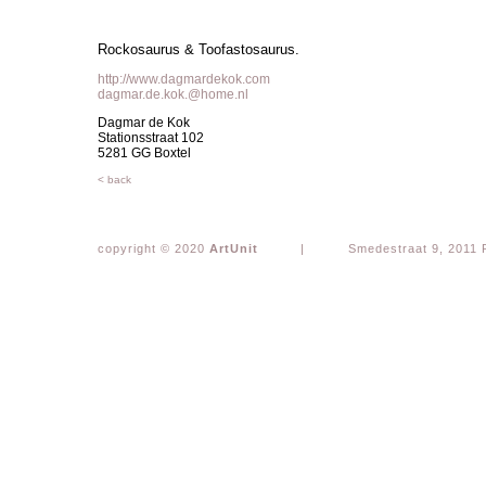
Rockosaurus & Toofastosaurus.
http://www.dagmardekok.com
dagmar.de.kok.@home.nl
Dagmar de Kok
Stationsstraat 102
5281 GG Boxtel
< back
copyright © 2020
ArtUnit
|
Smedestraat 9, 2011 