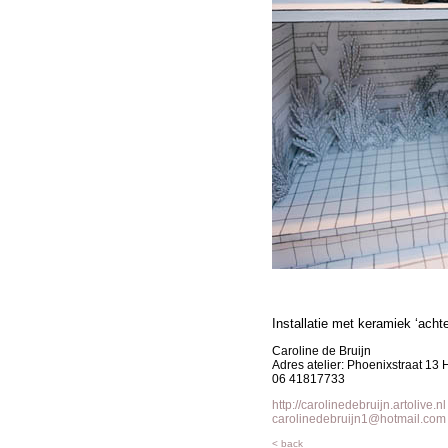
Installatie met keramiek ‘acht
Caroline de Bruijn
Adres atelier: Phoenixstraat 13
06 41817733
http://carolinedebruijn.artolive.nl
carolinedebruijn1@hotmail.com
< back