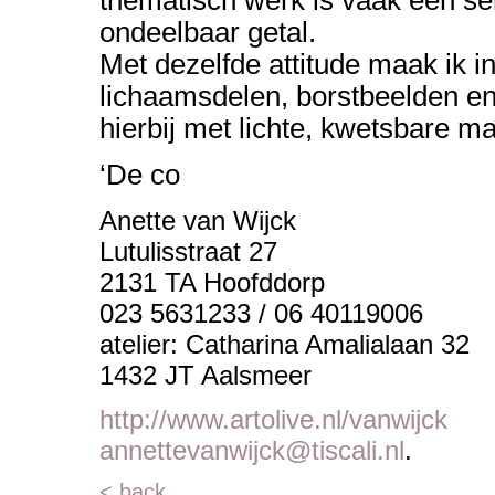
thematisch werk is vaak een se
ondeelbaar getal.
Met dezelfde attitude maak ik in
lichaamsdelen, borstbeelden e
hierbij met lichte, kwetsbare m
‘De co
Anette van Wijck
Lutulisstraat 27
2131 TA Hoofddorp
023 5631233 / 06 40119006
atelier: Catharina Amalialaan 32
1432 JT Aalsmeer
http://www.artolive.nl/vanwijck
annettevanwijck@tiscali.nl
.
< back