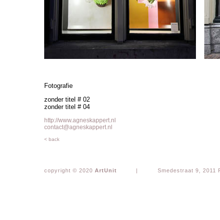
Fotografie
zonder titel # 02
zonder titel # 04
http://www.agneskappert.nl
contact@agneskappert.nl
< back
copyright © 2020
ArtUnit
|
Smedestraat 9, 2011 